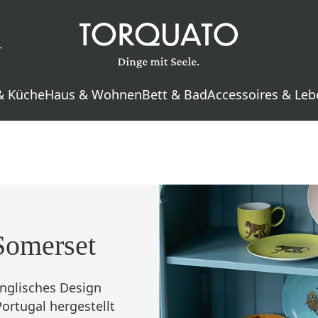
& Küche
Haus & Wohnen
Bett & Bad
Accessoires & Leb
Somerset
Englisches Design
Portugal hergestellt