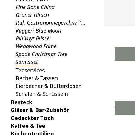
Fine Bone China
Grüner Hirsch
Ital. Gastronomiegeschirr To
gnana
Ruggeri Blue Moon
Pillivuyt Plissé
Wedgwood Edme
Spode Christmas Tree
Somerset
Teeservices
Becher & Tassen
Eierbecher & Butterdosen
Schalen & Schüsseln
Besteck
Gläser & Bar-Zubehör
Gedeckter Tisch
Kaffee & Tee
Küchentextilien