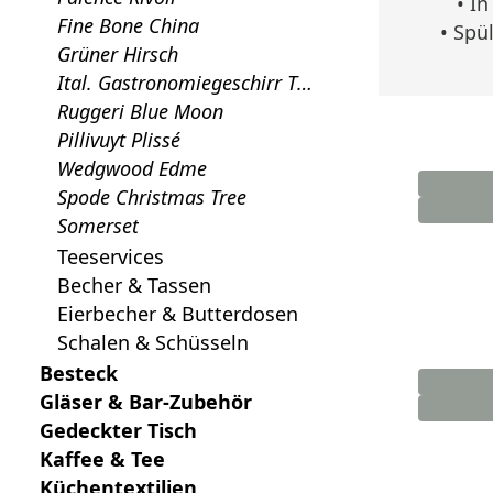
• In
Fine Bone China
• Spü
Grüner Hirsch
Ital. Gastronomiegeschirr To
gnana
Ruggeri Blue Moon
Pillivuyt Plissé
Wedgwood Edme
Spode Christmas Tree
Somerset
Teeservices
Becher & Tassen
Eierbecher & Butterdosen
Schalen & Schüsseln
Besteck
Gläser & Bar-Zubehör
Gedeckter Tisch
Kaffee & Tee
Küchentextilien