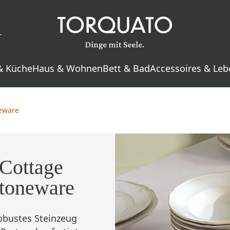
& Küche
Haus & Wohnen
Bett & Bad
Accessoires & Leb
eware
Cottage
toneware
obustes Steinzeug