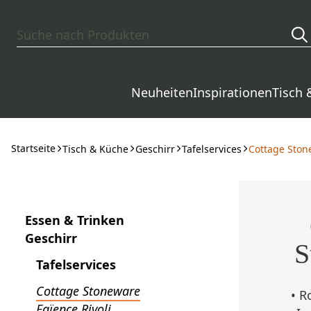
Zum Hauptinhalt springen
Neuheiten
Inspirationen
Tisch 
Startseite
Tisch & Küche
Geschirr
Tafelservices
Cottage Ston
Essen & Trinken
Geschirr
S
Tafelservices
Cottage Stoneware
• R
Faïence Rivoli