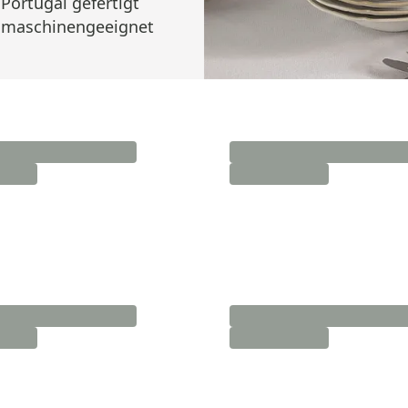
 Portugal gefertigt
lmaschinengeeignet