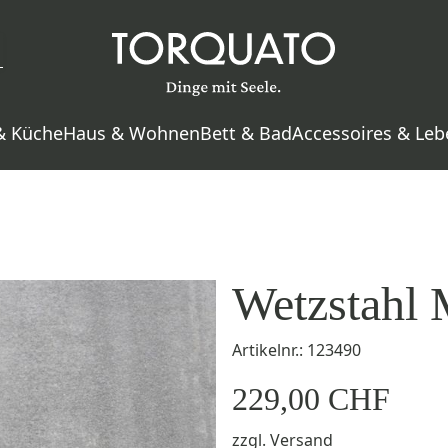
& Küche
Haus & Wohnen
Bett & Bad
Accessoires & Leb
Wetzstahl 
Artikelnr.: 123490
229,00 CHF
zzgl.
Versand