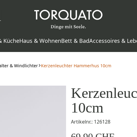
& Küche
Haus & Wohnen
Bett & Bad
Accessoires & Leb
lter & Windlichter
Kerzenleuchter Hammerhus 10cm
Kerzenleu
10cm
Artikelnr.: 126128
69,90 CHF