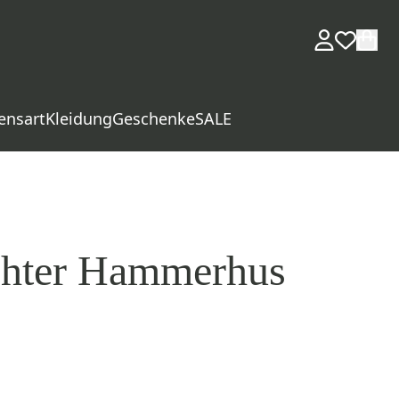
ensart
Kleidung
Geschenke
SALE
chter Hammerhus