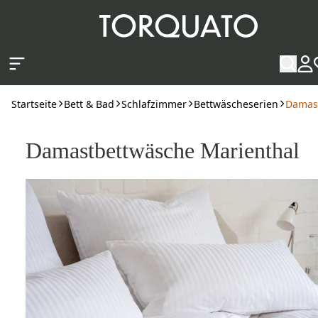
Zum Hauptinhalt springen
Startseite
Bett & Bad
Schlafzimmer
Bettwäscheserien
Damast
Damastbettwäsche Marienthal