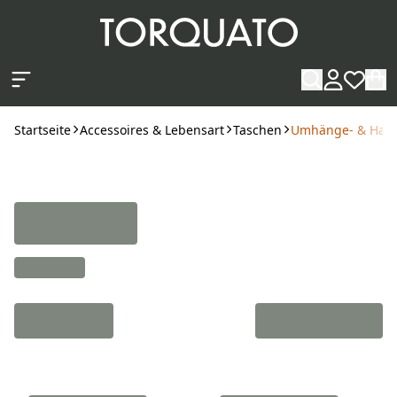
Zum Hauptinhalt springen
Startseite
Accessoires & Lebensart
Taschen
Umhänge- & Han