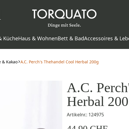
& Küche
Haus & Wohnen
Bett & Bad
Accessoires & Leb
e & Kakao
A.C. Perch's Thehandel Cool Herbal 200g
A.C. Perch
Herbal 20
Artikelnr.: 124975
44,90 CHF