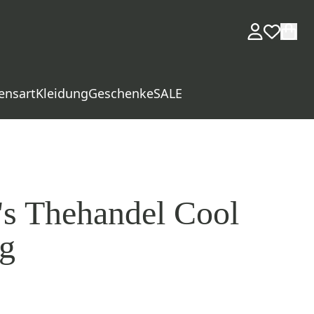
ensart
Kleidung
Geschenke
SALE
's Thehandel Cool
0g