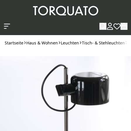
Zum Hauptinhalt springen
Startseite
Haus & Wohnen
Leuchten
Tisch- & Stehleuchten
T