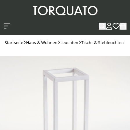
Zum Hauptinhalt springen
Startseite
Haus & Wohnen
Leuchten
Tisch- & Stehleuchten
T