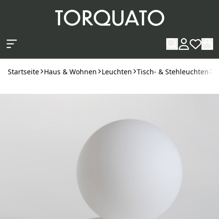
Zum Hauptinhalt springen
Startseite
Haus & Wohnen
Leuchten
Tisch- & Stehleuchten
T