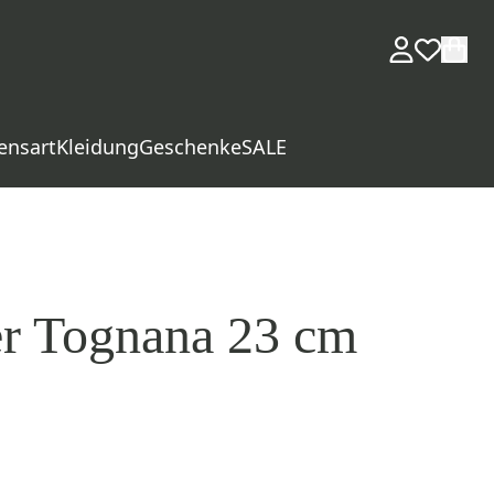
ensart
Kleidung
Geschenke
SALE
ler Tognana 23 cm