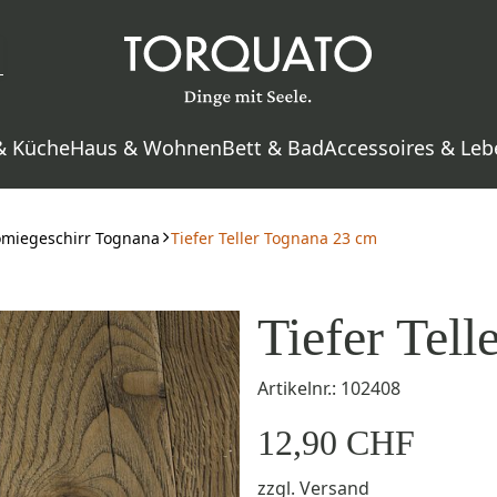
& Küche
Haus & Wohnen
Bett & Bad
Accessoires & Leb
nomiegeschirr Tognana
Tiefer Teller Tognana 23 cm
Tiefer Tel
Artikelnr.: 102408
12,90 CHF
zzgl.
Versand