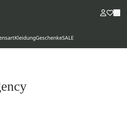
ensart
Kleidung
Geschenke
SALE
gency