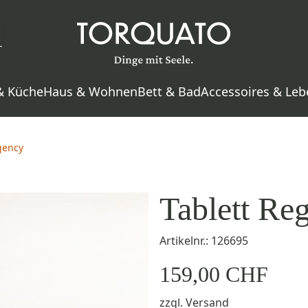
& Küche
Haus & Wohnen
Bett & Bad
Accessoires & Leb
gency
Tablett Re
Artikelnr.: 126695
159,00 CHF
zzgl.
Versand