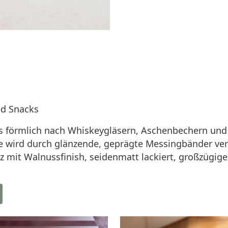
nd Snacks
as förmlich nach Whiskeygläsern, Aschenbechern und
 wird durch glänzende, geprägte Messingbänder verzi
lz mit Walnussfinish, seidenmatt lackiert, großzügig