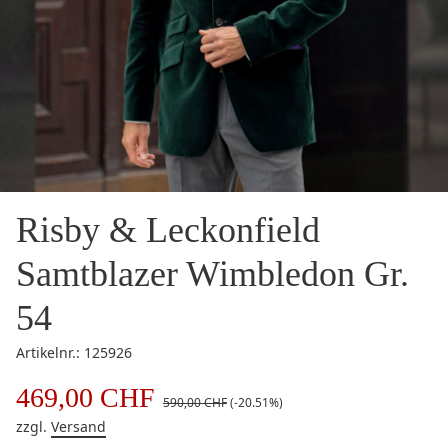
Risby & Leckonfield
Samtblazer Wimbledon Gr.
54
Artikelnr.: 125926
469,00 CHF
590,00 CHF
(-20.51%)
zzgl.
Versand