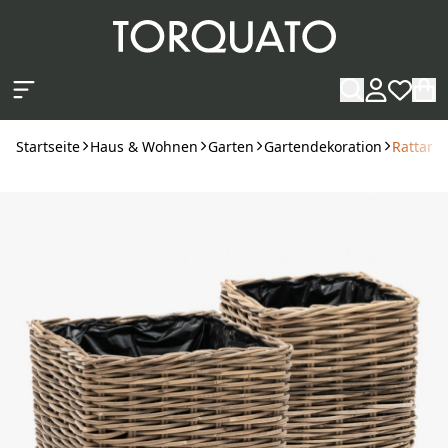
Zum Hauptinhalt springen
Startseite
Haus & Wohnen
Garten
Gartendekoration
Rattan-P