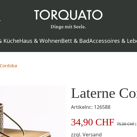
& Küche
Haus & Wohnen
Bett & Bad
Accessoires & Leb
 Cordoba
Laterne Co
Artikelnr.: 126588
34,90 CHF
75,00 CHF
(
zzgl.
Versand