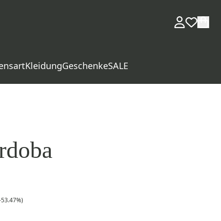
ensart
Kleidung
Geschenke
SALE
rdoba
-53.47%)