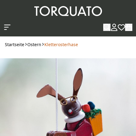
Zum Hauptinhalt springen
Startseite
Ostern
Kletterosterhase