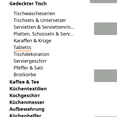
Gedeckter Tisch
Tischwäscheserien
Tischsets & Untersetzer
Servietten & Serviettenring
e
Platten, Schüsseln & Servie
rbretter
Karaffen & Krüge
Tabletts
Tischdekoration
Serviergeschirr
Pfeffer & Salz
Brotkörbe
Kaffee & Tee
Küchentextilien
Kochgeschirr
Küchenmesser
Aufbewahrung
Küchenhelfer