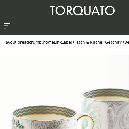
layout.skipToContent
layout.breadcrumb.homeLinkLabel
Tisch & Küche
Geschirr
Be