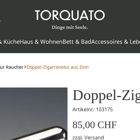
& Küche
Haus & Wohnen
Bett & Bad
Accessoires & Leb
Für Raucher
Doppel-Zigarrenetui aus Zinn
Doppel-Zig
Artikelnr.: 103175
85,00 CHF
zzgl.
Versand