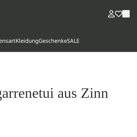
ensart
Kleidung
Geschenke
SALE
arrenetui aus Zinn