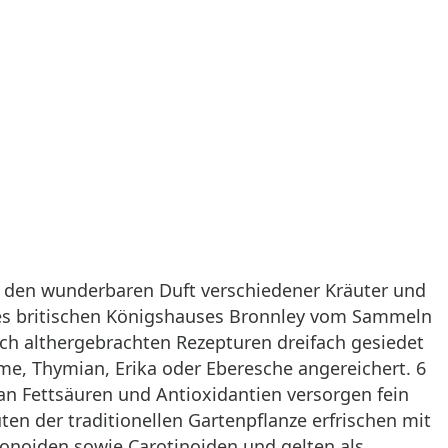
e den wunderbaren Duft verschiedener Kräuter und
t des britischen Königshauses Bronnley vom Sammeln
nach althergebrachten Rezepturen dreifach gesiedet
me, Thymian, Erika oder Eberesche angereichert. 6
an Fettsäuren und Antioxidantien versorgen fein
en der traditionellen Gartenpflanze erfrischen mit
vonoiden sowie Carotinoiden und gelten als