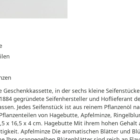
e
ilen
anzen
e Geschenkkassette, in der sechs kleine Seifenstück
r 1884 gegründete Seifenhersteller und Hoflieferan
assen. Jedes Seifenstück ist aus reinem Pflanzenöl 
Pflanzenteilen von Hagebutte, Apfelminze, Ringelblu
5 x 16,5 x 4 cm. Hagebutte Mit ihrem hohen Gehalt 
igkeit. Apfelminze Die aromatischen Blätter und Blüt
e Ihre orangegelben Blütenblätter sind reich an Fla