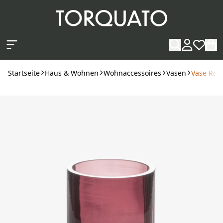
Zum Hauptinhalt springen
Startseite
Haus & Wohnen
Wohnaccessoires
Vasen
Vase Ron