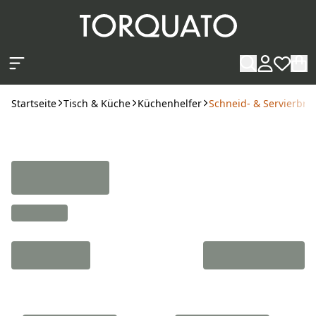
Zum Hauptinhalt springen
Startseite
Tisch & Küche
Küchenhelfer
Schneid- & Servierbret