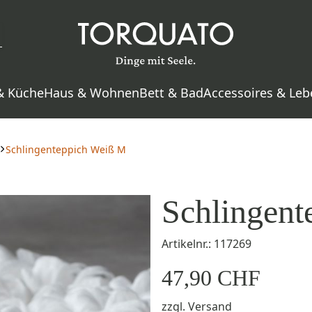
& Küche
Haus & Wohnen
Bett & Bad
Accessoires & Leb
Schlingenteppich Weiß M
Schlingent
Artikelnr.: 117269
47,90 CHF
zzgl.
Versand