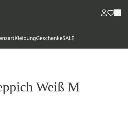
ensart
Kleidung
Geschenke
SALE
eppich Weiß M