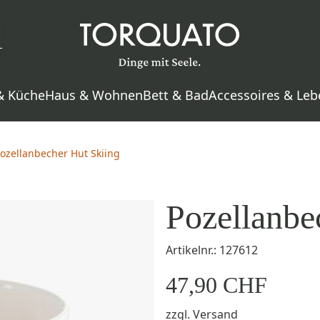
& Küche
Haus & Wohnen
Bett & Bad
Accessoires & Leb
ozellanbecher Hut Skiing
Pozellanbe
Artikelnr.: 127612
47,90 CHF
zzgl.
Versand