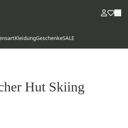
ensart
Kleidung
Geschenke
SALE
cher Hut Skiing