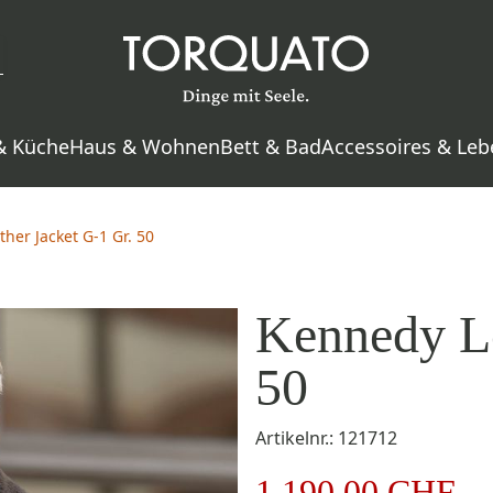
& Küche
Haus & Wohnen
Bett & Bad
Accessoires & Leb
her Jacket G-1 Gr. 50
Kennedy Le
50
Artikelnr.: 121712
1.190,00 CHF