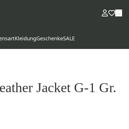
ensart
Kleidung
Geschenke
SALE
ather Jacket G-1 Gr.