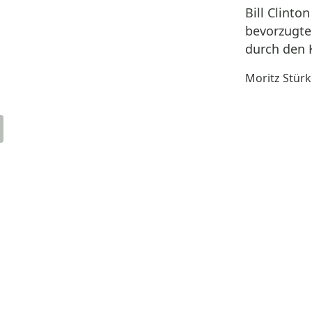
Bill Clinto
bevorzugte
durch den K
Moritz Stür