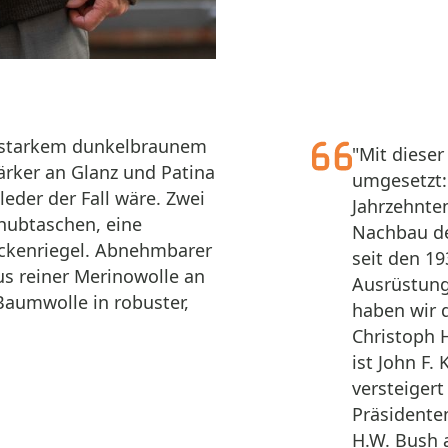
m starkem dunkelbraunem
"Mit dieser
ärker an Glanz und Patina
umgesetzt: 
leder der Fall wäre. Zwei
Jahrzehnte
hubtaschen, eine
Nachbau des
ückenriegel. Abnehmbarer
seit den 19
s reiner Merinowolle an
Ausrüstung
Baumwolle in robuster,
haben wir 
Christoph H
ist John F.
versteigert
Präsidente
H.W. Bush 