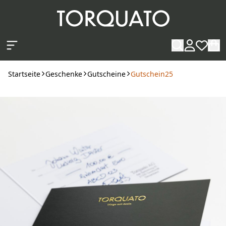
Zum Hauptinhalt springen
Startseite
Geschenke
Gutscheine
Gutschein25