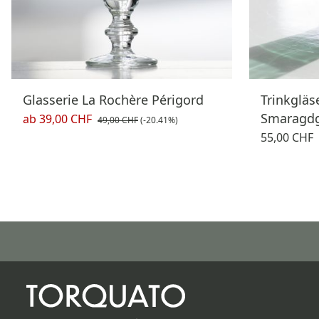
Glasserie La Rochère Périgord
Trinkgläs
Smaragdg
ab
39,00 CHF
49,00 CHF
(-20.41%)
55,00 CHF