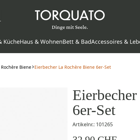
& Küche
Haus & Wohnen
Bett & Bad
Accessoires & Leb
 Rochère Biene
Eierbecher La Rochère Biene 6er-Set
Eierbecher
6er-Set
Artikelnr.: 101265
32,90 CHF