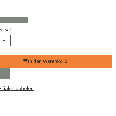
er-Set
In den Warenkorb
Filialen abholen