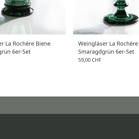
er La Rochère Biene
Weingläser La Rochère
rün 6er-Set
Smaragdgrün 6er-Set
59,00 CHF