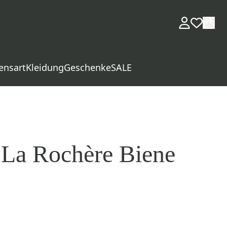
ensart
Kleidung
Geschenke
SALE
 La Rochère Biene