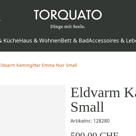
& Küche
Haus & Wohnen
Bett & Bad
Accessoires & Leb
Eldvarm Kamingitter Emma Noir Small
Eldvarm K
Small
Artikelnr.: 128280
590,00 CHF