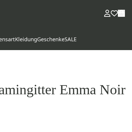
ensart
Kleidung
Geschenke
SALE
amingitter Emma Noir