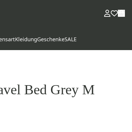
ensart
Kleidung
Geschenke
SALE
avel Bed Grey M