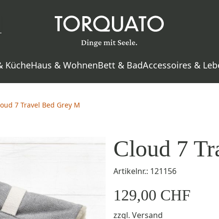
& Küche
Haus & Wohnen
Bett & Bad
Accessoires & Leb
loud 7 Travel Bed Grey M
Cloud 7 Tr
Artikelnr.: 121156
129,00 CHF
zzgl.
Versand