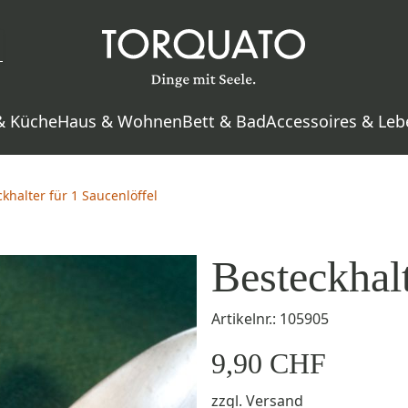
& Küche
Haus & Wohnen
Bett & Bad
Accessoires & Leb
khalter für 1 Saucenlöffel
Besteckhalt
Artikelnr.: 105905
9,90 CHF
zzgl.
Versand