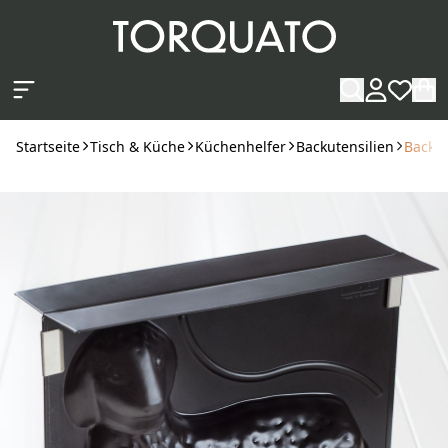
Zum Hauptinhalt springen
Startseite
Tisch & Küche
Küchenhelfer
Backutensilien
Backfo