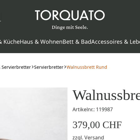
& Küche
Haus & Wohnen
Bett & Bad
Accessoires & Leb
 Servierbretter
Servierbretter
Walnussbrett Rund
Walnussbre
Artikelnr.: 119987
379,00 CHF
zzgl.
Versand