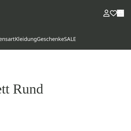
ensart
Kleidung
Geschenke
SALE
tt Rund