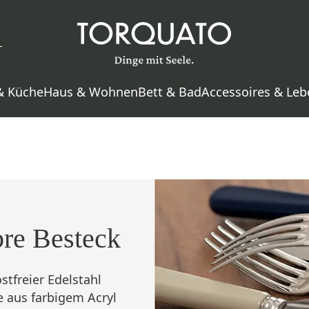
& Küche
Haus & Wohnen
Bett & Bad
Accessoires & Leb
re Besteck
ostfreier Edelstahl
fe aus farbigem Acryl