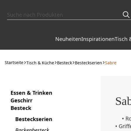
Zum Hauptinhalt springen
Neuheiten
Inspirationen
Tisch 
Startseite
Tisch & Küche
Besteck
Besteckserien
Sabre
Essen & Trinken
Sab
Geschirr
Besteck
• R
Besteckserien
• Grif
Backenbesteck