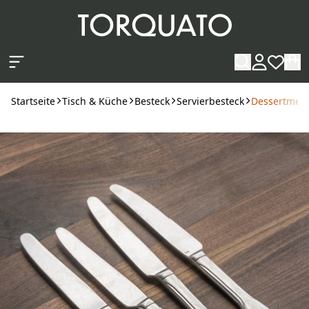
Zum Hauptinhalt springen
Startseite
Tisch & Küche
Besteck
Servierbesteck
Dessertmess